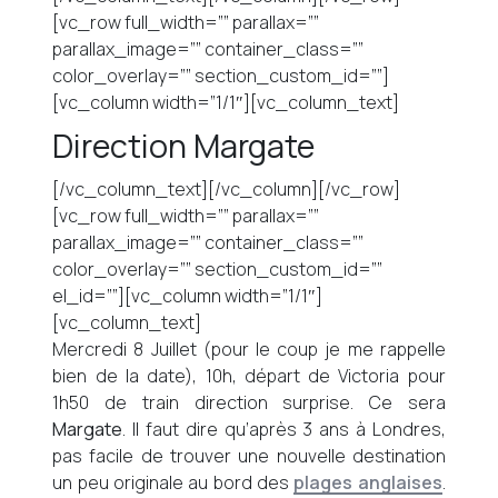
[vc_row full_width=”” parallax=””
parallax_image=”” container_class=””
color_overlay=”” section_custom_id=””]
[vc_column width=”1/1″][vc_column_text]
Direction Margate
[/vc_column_text][/vc_column][/vc_row]
[vc_row full_width=”” parallax=””
parallax_image=”” container_class=””
color_overlay=”” section_custom_id=””
el_id=””][vc_column width=”1/1″]
[vc_column_text]
Mercredi 8 Juillet (pour le coup je me rappelle
bien de la date), 10h, départ de Victoria pour
1h50 de train direction surprise. Ce sera
Margate
. Il faut dire qu’après 3 ans à Londres,
pas facile de trouver une nouvelle destination
un peu originale au bord des
plages anglaises
.