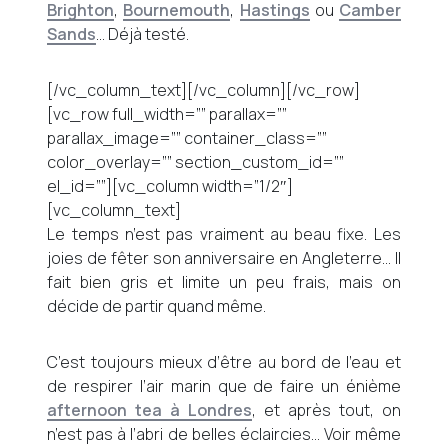
Brighton
,
Bournemouth
,
Hastings
ou
Camber
Sands
… Déjà testé.
[/vc_column_text][/vc_column][/vc_row]
[vc_row full_width=”” parallax=””
parallax_image=”” container_class=””
color_overlay=”” section_custom_id=””
el_id=””][vc_column width=”1/2″]
[vc_column_text]
Le temps n’est pas vraiment au beau fixe. Les
joies de fêter son anniversaire en Angleterre… Il
fait bien gris et limite un peu frais, mais on
décide de partir quand même.
C’est toujours mieux d’être au bord de l’eau et
de respirer l’air marin que de faire un énième
afternoon tea à Londres
, et après tout, on
n’est pas à l’abri de belles éclaircies… Voir même