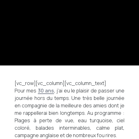
[vc_row][vc_column][vc_column_text]
Pour mes
30 ans
, j’ai eu le plaisir de passer une
journée hors du temps. Une très belle journée
en compagnie de la meilleure des amies dont je
me rappellerai bien longtemps. Au programme :
Plages à perte de vue, eau turquoise, ciel
coloré, balades interminables, calme plat,
campagne anglaise et de nombreux fou rires.