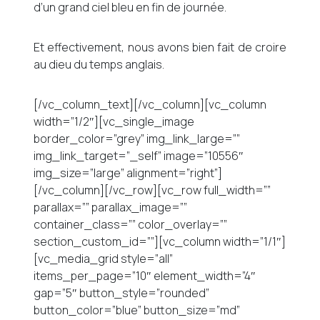
d’un grand ciel bleu en fin de journée.
Et effectivement, nous avons bien fait de croire
au dieu du temps anglais.
[/vc_column_text][/vc_column][vc_column
width=”1/2″][vc_single_image
border_color=”grey” img_link_large=””
img_link_target=”_self” image=”10556″
img_size=”large” alignment=”right”]
[/vc_column][/vc_row][vc_row full_width=””
parallax=”” parallax_image=””
container_class=”” color_overlay=””
section_custom_id=””][vc_column width=”1/1″]
[vc_media_grid style=”all”
items_per_page=”10″ element_width=”4″
gap=”5″ button_style=”rounded”
button_color=”blue” button_size=”md”