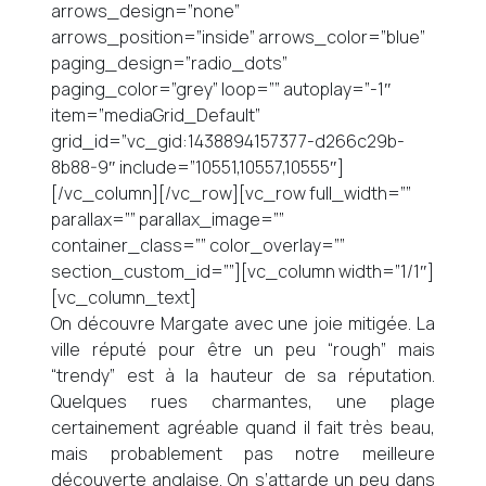
arrows_design=”none”
arrows_position=”inside” arrows_color=”blue”
paging_design=”radio_dots”
paging_color=”grey” loop=”” autoplay=”-1″
item=”mediaGrid_Default”
grid_id=”vc_gid:1438894157377-d266c29b-
8b88-9″ include=”10551,10557,10555″]
[/vc_column][/vc_row][vc_row full_width=””
parallax=”” parallax_image=””
container_class=”” color_overlay=””
section_custom_id=””][vc_column width=”1/1″]
[vc_column_text]
On découvre Margate avec une joie mitigée. La
ville réputé pour être un peu “rough” mais
“trendy” est à la hauteur de sa réputation.
Quelques rues charmantes, une plage
certainement agréable quand il fait très beau,
mais probablement pas notre meilleure
découverte anglaise. On s’attarde un peu dans