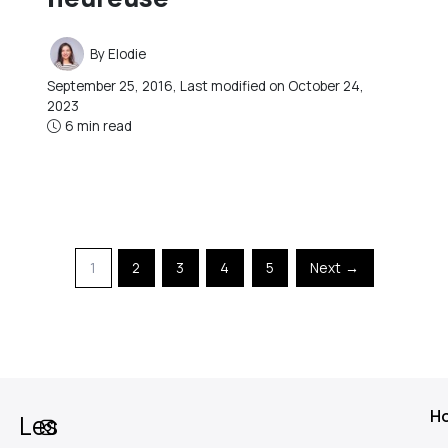
By
Elodie
September 25, 2016
, Last modified on
October 24,
2023
6 min read
1
2
3
4
5
Next →
H
Les