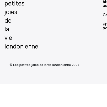
A
petites
u
joies
C
de
Pr
la
po
vie
londonienne
© Les petites joies de la vie londonienne 2024