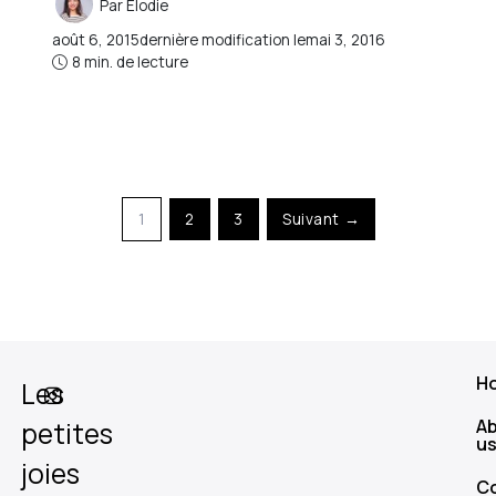
Par
Elodie
août 6, 2015
dernière modification le
mai 3, 2016
8 min. de lecture
1
2
3
Suivant →
H
Les
A
petites
u
joies
C