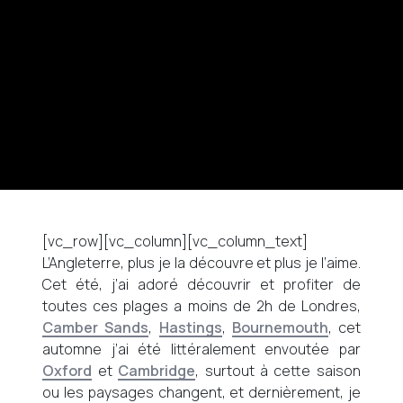
[vc_row][vc_column][vc_column_text]
L’Angleterre, plus je la découvre et plus je l’aime.
Cet été, j’ai adoré découvrir et profiter de
toutes ces plages a moins de 2h de Londres,
Camber Sands
,
Hastings
,
Bournemouth
, cet
automne j’ai été littéralement envoutée par
Oxford
et
Cambridge
, surtout à cette saison
ou les paysages changent, et dernièrement, je