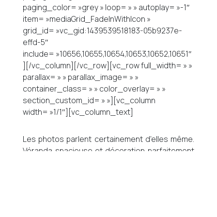
paging_color= »grey » loop= » » autoplay= »-1″
item= »mediaGrid_FadeInWithIcon »
grid_id= »vc_gid:1439539518183-05b9237e-
effd-5″
include= »10656,10655,10654,10653,10652,10651″
][/vc_column][/vc_row][vc_row full_width= » »
parallax= » » parallax_image= » »
container_class= » » color_overlay= » »
section_custom_id= » »][vc_column
width= »1/1″][vc_column_text]
Les photos parlent certainement d’elles même.
Véranda spacieuse et décoration parfaitement
soignée. Un endroit où il fait bon passer ses
week-ends. (Et certainement ses semaines
aussi d’ailleurs!).
On peut aussi en profiter dans l’espace café, où