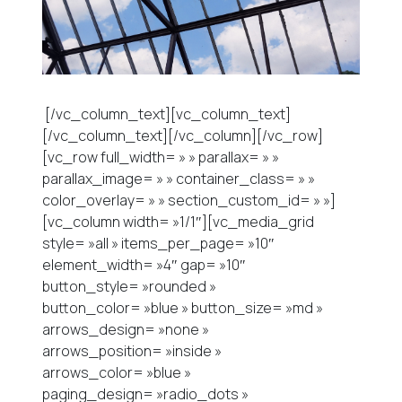
[/vc_column_text][vc_column_text]
[/vc_column_text][/vc_column][/vc_row]
[vc_row full_width= » » parallax= » »
parallax_image= » » container_class= » »
color_overlay= » » section_custom_id= » »]
[vc_column width= »1/1″][vc_media_grid
style= »all » items_per_page= »10″
element_width= »4″ gap= »10″
button_style= »rounded »
button_color= »blue » button_size= »md »
arrows_design= »none »
arrows_position= »inside »
arrows_color= »blue »
paging_design= »radio_dots »