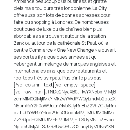
Ambiance beaucoup plus business et gratte
ciels mais toujours très londonienne.
La City
offre aussi son lots de bonnes adresses pour
faire du shopping à Londres. De nombreuses
boutiques de luxe ou de chaînes bien plus
abordables se trouvent autour de la
station
Bank
ou autour de la
cathédrale St Paul
, où le
centre Commerce «
One New Change
» a ouvert
ses portes il y a quelques années et qui
hébergent un mélange de marques anglaises et
internationales ainsi que des restaurants et
rooftops très sympas. Plus d’info plus bas.
[/vc_column_text][vc_empty_space]
[vc_raw_html]JTNDc2NyaXB0JTIwYXN5bmMlMjB
zcmMlM0QlMjIlMkYlMkZwYWdlYWQyLmdvb2dsZX
N5bmRpY2F0aW9uLmNvbSUyRnBhZ2VhZCUyRm
pzJTJGYWRzYnlnb29nbGUuanMlMjIlM0UlM0MlMk
ZzY3JpcHQlM0UlMEElM0MlMjEtLSUyMFJlc3Bvbn
NpdmUlMjAtLSUzRSUwQSUzQ2lucyUyMGNsYXN