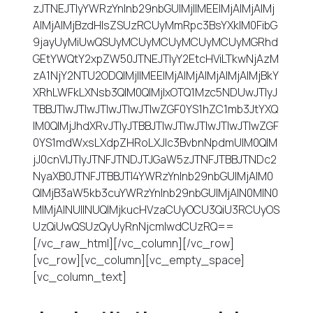
zJTNEJTIyYWRzYnlnb29nbGUlMjIlMEElMjAlMjAlMj
AlMjAlMjBzdHlsZSUzRCUyMmRpc3BsYXklM0FibG
9jayUyMiUwQSUyMCUyMCUyMCUyMCUyMGRhd
GEtYWQtY2xpZW50JTNEJTIyY2EtcHViLTkwNjAzM
zA1NjY2NTU2ODQlMjIlMEElMjAlMjAlMjAlMjAlMjBkY
XRhLWFkLXNsb3QlM0QlMjIxOTQ1Mzc5NDUwJTIyJ
TBBJTIwJTIwJTIwJTIwJTIwZGF0YS1hZC1mb3JtYXQ
lM0QlMjJhdXRvJTIyJTBBJTIwJTIwJTIwJTIwJTIwZGF
0YS1mdWxsLXdpZHRoLXJlc3BvbnNpdmUlM0QlM
jJ0cnVlJTIyJTNFJTNDJTJGaW5zJTNFJTBBJTNDc2
NyaXB0JTNFJTBBJTI4YWRzYnlnb29nbGUlMjAlM0
QlMjB3aW5kb3cuYWRzYnlnb29nbGUlMjAlN0MlN0
MlMjAlNUIlNUQlMjkucHVzaCUyOCU3QiU3RCUyOS
UzQiUwQSUzQyUyRnNjcmlwdCUzRQ==
[/vc_raw_html][/vc_column][/vc_row]
[vc_row][vc_column][vc_empty_space]
[vc_column_text]