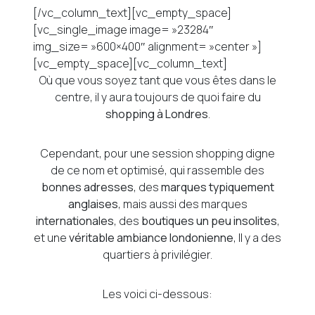
[/vc_column_text][vc_empty_space]
[vc_single_image image= »23284″
img_size= »600×400″ alignment= »center »]
[vc_empty_space][vc_column_text]
Où que vous soyez tant que vous êtes dans le
centre, il y aura toujours de quoi faire du
shopping à Londres
.
Cependant, pour une session shopping digne
de ce nom et optimisé, qui rassemble des
bonnes adresses
, des
marques typiquement
anglaises
, mais aussi des marques
internationales
, des
boutiques un peu insolites
,
et une
véritable ambiance londonienne
, Il y a des
quartiers à privilégier.
Les voici ci-dessous: