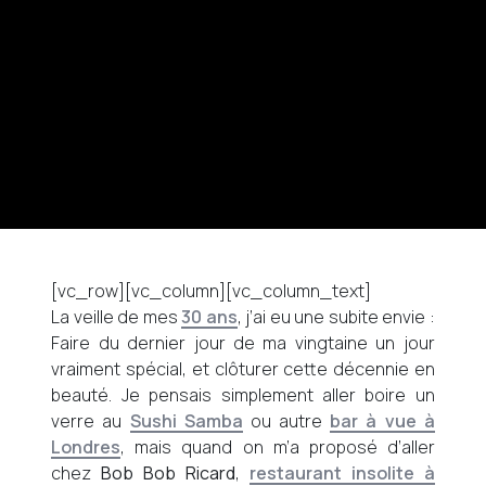
[vc_row][vc_column][vc_column_text]
La veille de mes
30 ans
, j’ai eu une subite envie :
Faire du dernier jour de ma vingtaine un jour
vraiment spécial, et clôturer cette décennie en
beauté. Je pensais simplement aller boire un
verre au
Sushi Samba
ou autre
bar à vue à
Londres
, mais quand on m’a proposé d’aller
chez
Bob Bob Ricard
,
restaurant insolite à