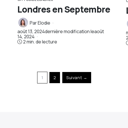
Londres en Septembre
Par
Elodie
août 13, 2024
dernière modification le
août
14, 2024
2 min. de lecture
1
2
Suivant →