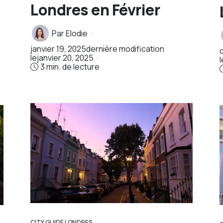
Londres en Février
Par
Elodie
janvier 19, 2025
dernière modification
le
janvier 20, 2025
l
3 min. de lecture
CITY GUIDE LONDRES