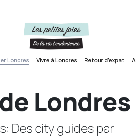
ter Londres
Vivre à Londres
Retour d’expat
A
ide Londres
s: Des city guides par