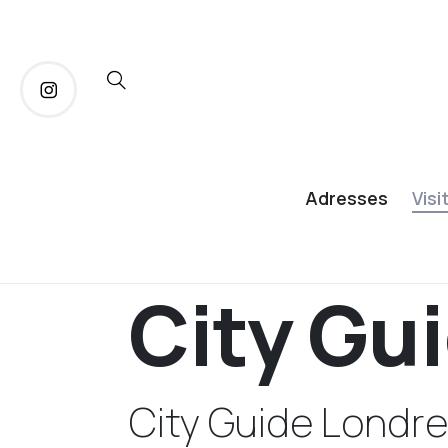
Adresses
Visi
City Gu
City Guide Londre