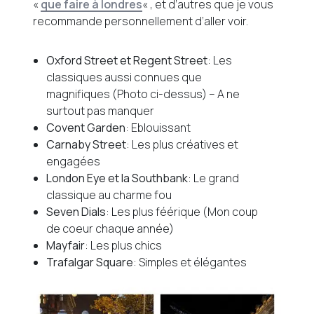
«
que faire à londres
« , et d’autres que je vous
recommande personnellement d’aller voir.
Oxford Street et Regent Street
: Les
classiques aussi connues que
magnifiques (Photo ci-dessus) – A ne
surtout pas manquer
Covent Garden
: Eblouissant
Carnaby Street
: Les plus créatives et
engagées
London Eye et la Southbank
: Le grand
classique au charme fou
Seven Dials
: Les plus féérique (Mon coup
de coeur chaque année)
Mayfair
: Les plus chics
Trafalgar Square
: Simples et élégantes