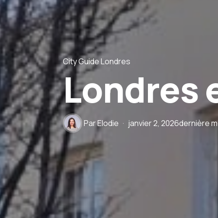
City Guide Londres
Londres 
Par
Elodie
janvier 2, 2026
dernière mo