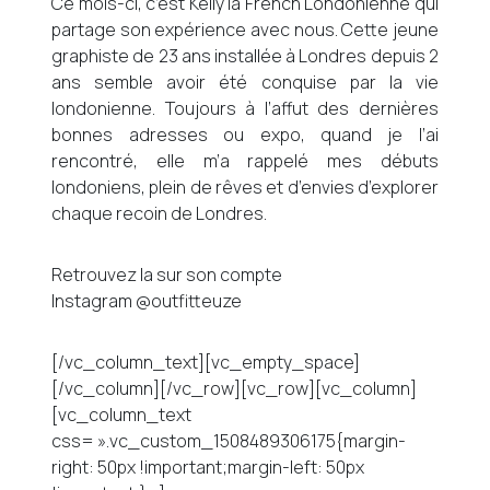
Ce mois-ci, c’est Kelly la French Londonienne qui
partage son expérience avec nous. Cette jeune
graphiste de 23 ans installée à Londres depuis 2
ans semble avoir été conquise par la vie
londonienne. Toujours à l’affut des dernières
bonnes adresses ou expo, quand je l’ai
rencontré, elle m’a rappelé mes débuts
londoniens, plein de rêves et d’envies d’explorer
chaque recoin de Londres.
Retrouvez la sur son compte
Instagram @outfitteuze
[/vc_column_text][vc_empty_space]
[/vc_column][/vc_row][vc_row][vc_column]
[vc_column_text
css= ».vc_custom_1508489306175{margin-
right: 50px !important;margin-left: 50px