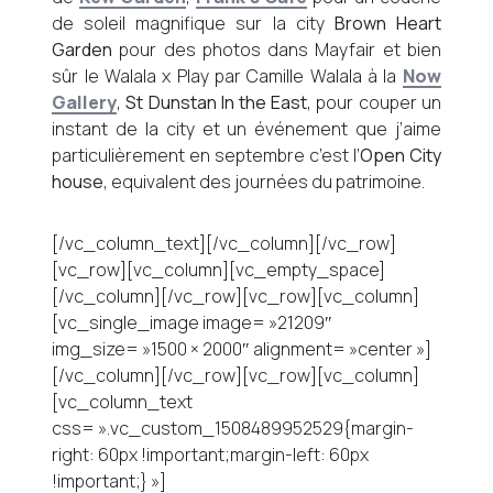
de soleil magnifique sur la city
Brown Heart
Garden
pour des photos dans Mayfair et bien
sûr le Walala x Play par Camille Walala à la
Now
Gallery
,
St Dunstan In the East
, pour couper un
instant de la city et un événement que j’aime
particulièrement en septembre c’est l’
Open City
house
, equivalent des journées du patrimoine.
[/vc_column_text][/vc_column][/vc_row]
[vc_row][vc_column][vc_empty_space]
[/vc_column][/vc_row][vc_row][vc_column]
[vc_single_image image= »21209″
img_size= »1500 × 2000″ alignment= »center »]
[/vc_column][/vc_row][vc_row][vc_column]
[vc_column_text
css= ».vc_custom_1508489952529{margin-
right: 60px !important;margin-left: 60px
!important;} »]