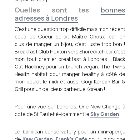
Quelles sont tes
bonnes
adresses à Londres
C’est une question trop difficile mais mon récent
coup de Coeur serait
Maître Choux
, car en
plus de manger un bijou, c’est juste trop bon !
Breakfast Club
Hoxton vers Shoreditch car c’est
mon tout premier breakfast à Londres !
Black
Cat Hackney
pour un brunch vegan,
The Twins
Health
habitat pour manger healthy à côté de
mon boulot le midi et aussi
Gogi Korean Bar &
Grill
pour un délicieux barbecue Korean !
Pour une vue sur Londres,
One New Change
à
coté de St Paul et évidemment le
Sky Garden
.
Le
barbican
conservatory pour un mini-aperçu
de
Kew Garden
,
Frank’s Café
pour un couché