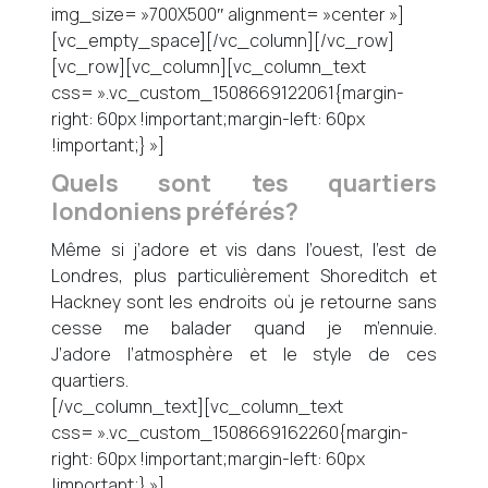
img_size= »700X500″ alignment= »center »]
[vc_empty_space][/vc_column][/vc_row]
[vc_row][vc_column][vc_column_text
css= ».vc_custom_1508669122061{margin-
right: 60px !important;margin-left: 60px
!important;} »]
Quels sont tes quartiers
londoniens préférés?
Même si j’adore et vis dans l’ouest, l’est de
Londres, plus particulièrement Shoreditch et
Hackney sont les endroits où je retourne sans
cesse me balader quand je m’ennuie.
J’adore l’atmosphère et le style de ces
quartiers.
[/vc_column_text][vc_column_text
css= ».vc_custom_1508669162260{margin-
right: 60px !important;margin-left: 60px
!important;} »]