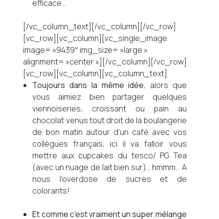
efficace…
[/vc_column_text][/vc_column][/vc_row]
[vc_row][vc_column][vc_single_image
image= »9439″ img_size= »large »
alignment= »center »][/vc_column][/vc_row]
[vc_row][vc_column][vc_column_text]
Toujours dans la même idée
, alors que
vous aimiez bien partager quelques
viennoiseries, croissant ou pain au
chocolat venus tout droit de la boulangerie
de bon matin autour d’un café avec vos
collègues français, ici il va falloir vous
mettre aux cupcakes du tesco/ PG Tea
(avec un nuage de lait bien sur)… hmmm… A
nous l’overdose de sucres et de
colorants!
Et comme c’est vraiment un super mélange