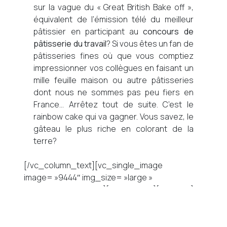
sur la vague du « Great British Bake off »,
équivalent de l’émission télé du meilleur
pâtissier en participant au
concours de
pâtisserie du travail
? Si vous êtes un fan de
pâtisseries fines où que vous comptiez
impressionner vos collègues en faisant un
mille feuille maison ou autre pâtisseries
dont nous ne sommes pas peu fiers en
France… Arrêtez tout de suite. C’est le
rainbow cake qui va gagner. Vous savez, le
gâteau le plus riche en colorant de la
terre?
[/vc_column_text][vc_single_image
image= »9444″ img_size= »large »
alignment= »center »][/vc_column][/vc_row]
[vc_row][vc_column][vc_column_text]
Tant qu’on parle de célébration
, pour Noël,
faites une cure détox à partir d’octobre.