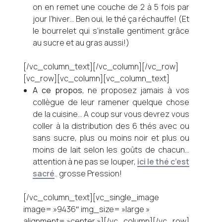
on en remet une couche de 2 à 5 fois par
jour l’hiver… Ben oui, le thé ça réchauffe! (Et
le bourrelet qui s’installe gentiment grâce
au sucre et au gras aussi!)
[/vc_column_text][/vc_column][/vc_row]
[vc_row][vc_column][vc_column_text]
A ce propos
, ne proposez jamais à vos
collègue de leur ramener quelque chose
de la cuisine… A coup sur vous devrez vous
coller à la distribution des 6 thés avec ou
sans sucre, plus ou moins noir et plus ou
moins de lait selon les goûts de chacun…
attention à ne pas se louper,
ici le thé c’est
sacré
.. grosse Pression!
[/vc_column_text][vc_single_image
image= »9436″ img_size= »large »
alignment= »center »][/vc_column][/vc_row]