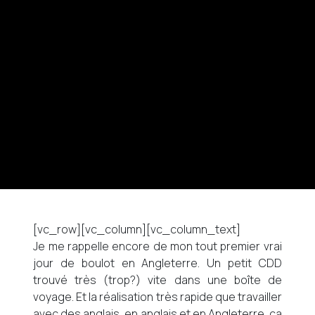
[vc_row][vc_column][vc_column_text]
Je me rappelle encore de mon tout premier vrai
jour de boulot en Angleterre. Un petit CDD
trouvé très (trop?) vite dans une boîte de
voyage. Et la réalisation très rapide que travailler
avec des anglais, en anglais et en Angleterre, ça