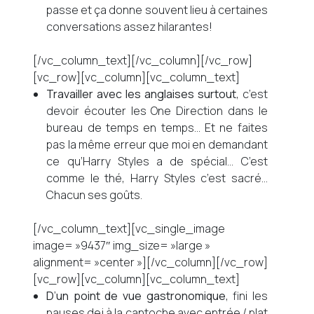
passe et ça donne souvent lieu à certaines
conversations assez hilarantes!
[/vc_column_text][/vc_column][/vc_row]
[vc_row][vc_column][vc_column_text]
Travailler avec les anglaises surtout
, c’est
devoir écouter les One Direction dans le
bureau de temps en temps… Et ne faites
pas la même erreur que moi en demandant
ce qu’Harry Styles a de spécial… C’est
comme le thé, Harry Styles c’est sacré…
Chacun ses goûts.
[/vc_column_text][vc_single_image
image= »9437″ img_size= »large »
alignment= »center »][/vc_column][/vc_row]
[vc_row][vc_column][vc_column_text]
D’un point de vue gastronomique
, fini les
pauses dej à la cantoche avec entrée / plat