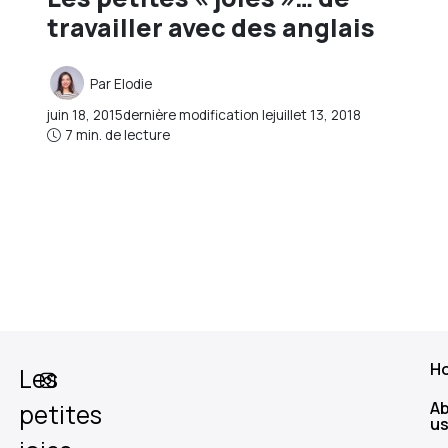
travailler avec des anglais
Par
Elodie
juin 18, 2015
dernière modification le
juillet 13, 2018
7 min. de lecture
H
Les
A
petites
u