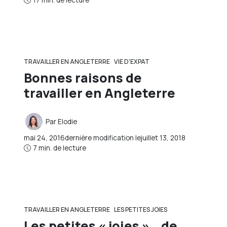
17 min. de lecture
TRAVAILLER EN ANGLETERRE
VIE D'EXPAT
Bonnes raisons de
travailler en Angleterre
Par
Elodie
mai 24, 2016
dernière modification le
juillet 13, 2018
7 min. de lecture
TRAVAILLER EN ANGLETERRE
LES PETITES JOIES
Les petites « joies »… de