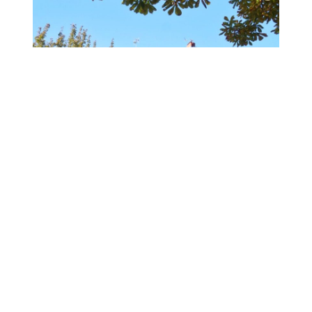
Le dernier samedi d’été parfait de King’s
Cross à Primrose Hill