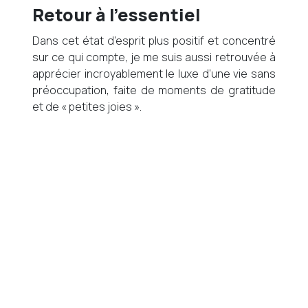
Retour à l’essentiel
Dans cet état d’esprit plus positif et concentré
sur ce qui compte, je me suis aussi retrouvée à
apprécier incroyablement le luxe d’une vie sans
préoccupation, faite de moments de gratitude
et de « petites joies ».
Le luxe d’avoir une opportunité sans précédent
de vivre dans l’instant présent. Aucun projets à
prévoir. Car même ceux prévus (Pour le travail
notamment) restent assez incertains
finalement. De ne pas avoir à courir après un
métro ou un train. Moins de temps passé à
préparer ses tenues, se maquiller… Moins
d’horaires à respecter. Pas d’appart à visiter
(J’étais en pleine recherche). Pas de cours de
yoga à réserver chaque jour avant qu’ils soient