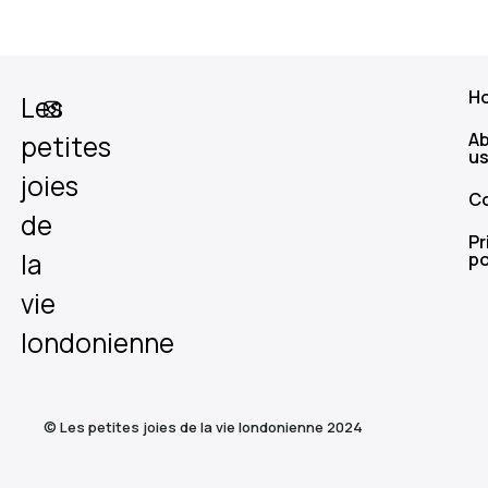
H
Les
A
petites
u
joies
C
de
Pr
la
po
vie
londonienne
© Les petites joies de la vie londonienne 2024