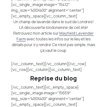
[vc_single_image image=”15412″
img_size=”400X400″ alignment=”center”]
[vc_empty_space][vc_column_text]
Un champ de lavande dans le sud de Londres!
LA découverte londonienne de cet été!
Retrouvez mon article sur
Mayfield Lavender
Farm
avec toutes les infos sur le lieu et les
détails pour s’y rendre. Ce n’est pas simple, mais
ça vaut le coup.
[/vc_column_text][/vc_column][/vc_row]
[vc_row][vc_column][vc_column_text]
Reprise du blog
[/vc_column_text][vc_empty_space]
[vc_single_image image=”15659″
img_size=”400X400″ alignment=”center”]
[vc_empty_space][vc_column_text]