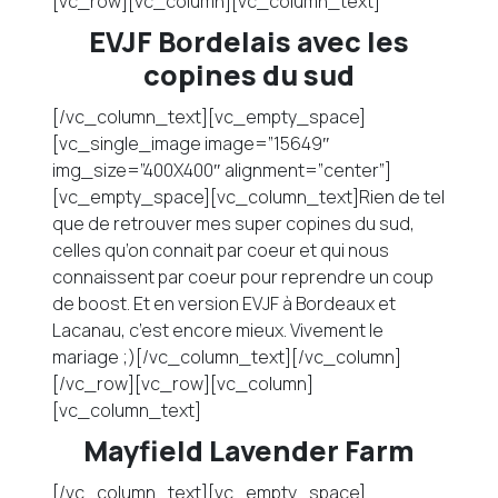
[vc_row][vc_column][vc_column_text]
EVJF Bordelais avec les
copines du sud
[/vc_column_text][vc_empty_space]
[vc_single_image image=”15649″
img_size=”400X400″ alignment=”center”]
[vc_empty_space][vc_column_text]Rien de tel
que de retrouver mes super copines du sud,
celles qu’on connait par coeur et qui nous
connaissent par coeur pour reprendre un coup
de boost. Et en version EVJF à Bordeaux et
Lacanau, c’est encore mieux. Vivement le
mariage ;)[/vc_column_text][/vc_column]
[/vc_row][vc_row][vc_column]
[vc_column_text]
Mayfield Lavender Farm
[/vc_column_text][vc_empty_space]