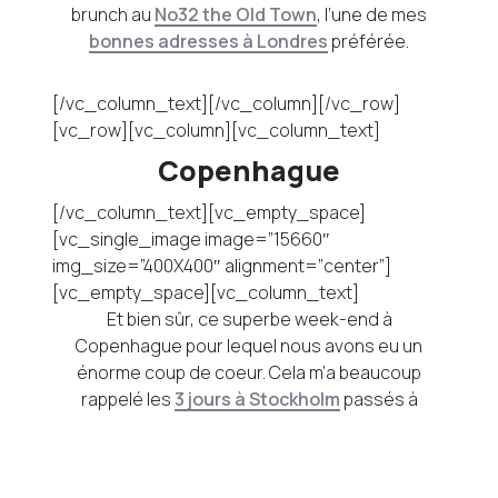
brunch au
No32 the Old Town
, l’une de mes
bonnes adresses à Londres
préférée.
[/vc_column_text][/vc_column][/vc_row]
[vc_row][vc_column][vc_column_text]
Copenhague
[/vc_column_text][vc_empty_space]
[vc_single_image image=”15660″
img_size=”400X400″ alignment=”center”]
[vc_empty_space][vc_column_text]
Et bien sûr, ce superbe week-end à
Copenhague pour lequel nous avons eu un
énorme coup de coeur. Cela m’a beaucoup
rappelé les
3 jours à Stockholm
passés à
l’automne dernier. Des pays et cultures du nord
qui donnent envie d’en découvrir toujours plus!