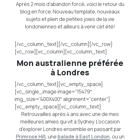
Après 2 mois d’abandon forcé, voici le retour du
blog en force. Nouveau template, nouveaux
sujets et plein de petites joies de la vie
londoniennes et ailleurs à venir cet été!
[/vc_column_text][/vc_column][/vc_row]
[vc_row][vc_column][vc_column_text]
Mon australienne préférée
à Londres
[/vc_column_text][vc_empty_space]
[vc_single_image image=”15479″
img_size=”400X400″ alignment=”center”]
[vc_empty_space][vc_column_text]
Retrouvailles après 4 ans avec une de mes
meilleures amies qui vit à Sydney. L’occasion
d’explorer Londres ensemble en passant par
Primrose Hill
, une
balade à East London
, ou un