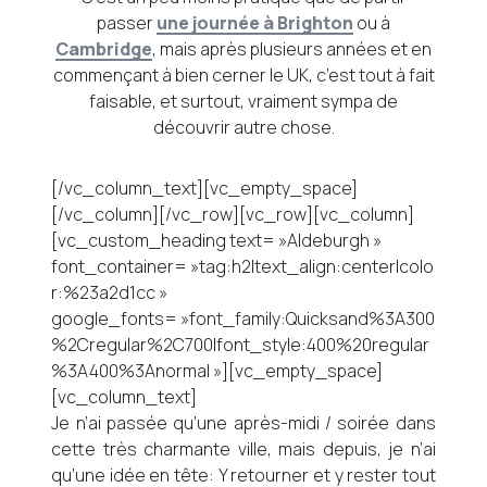
passer
une journée à Brighton
ou à
Cambridge
, mais après plusieurs années et en
commençant à bien cerner le UK, c’est tout à fait
faisable, et surtout, vraiment sympa de
découvrir autre chose.
[/vc_column_text][vc_empty_space]
[/vc_column][/vc_row][vc_row][vc_column]
[vc_custom_heading text= »Aldeburgh »
font_container= »tag:h2|text_align:center|colo
r:%23a2d1cc »
google_fonts= »font_family:Quicksand%3A300
%2Cregular%2C700|font_style:400%20regular
%3A400%3Anormal »][vc_empty_space]
[vc_column_text]
Je n’ai passée qu’une après-midi / soirée dans
cette très charmante ville, mais depuis, je n’ai
qu’une idée en tête: Y retourner et y rester tout