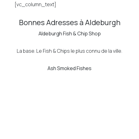
[vc_column_text]
Bonnes Adresses à Aldeburgh
Aldeburgh Fish & Chip Shop
La base. Le Fish & Chips le plus connu de la ville.
Ash Smoked Fishes
Un petit restaurant juste au bord de la plage
dont les avis font l’unanimité.
The Lighthouse
Un restaurant populaire très réputé qui sert des
fruits de mer et plats typiques anglais.