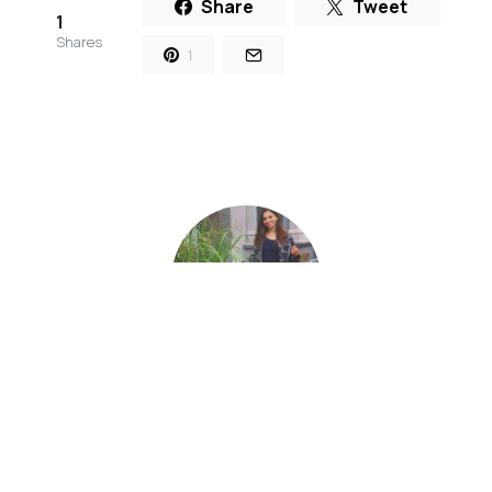
Share
Tweet
1
Shares
1
Elodie
Articles par Elodie