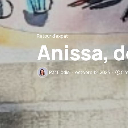
Retour d'expat
Anissa, d
Par
Elodie
octobre 12, 2023
8 m