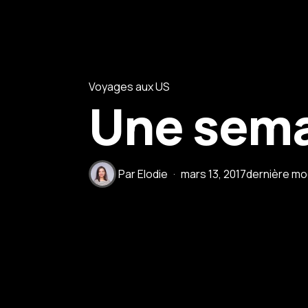
Voyages aux US
Une sema
Par
Elodie
mars 13, 2017
dernière mod