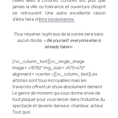
celles liées à Londres. Londres est plus que
jamais la ville où tolérance et ouverture d’esprit
se retrouvent. Une autre excellente raison
d’être fière d’
être londonienne.
Pour résumer, la phrase de la soirée sera sans
aucun doute: «
Be yourself, everyone else is
already taken
«
[/vc_column_text][vc_single_image
image= »18782″ img_size= »675×470″
alignment= »center »][vc_column_text]Les
artistes sont tous incroyables mais les
traverstis offrent un show absolument dément.
Le genre de moment qui vous donne envie de
tout plaquer pour vous lancer dans l’industrie du
spectacle et devenir danseur, chanteur, acteur.
Tout quoi.