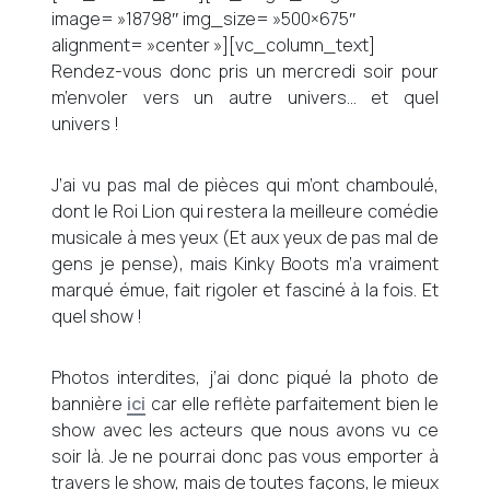
image= »18798″ img_size= »500×675″
alignment= »center »][vc_column_text]
Rendez-vous donc pris un mercredi soir pour
m’envoler vers un autre univers… et quel
univers !
J’ai vu pas mal de pièces qui m’ont chamboulé,
dont le Roi Lion qui restera la meilleure comédie
musicale à mes yeux (Et aux yeux de pas mal de
gens je pense), mais Kinky Boots m’a vraiment
marqué émue, fait rigoler et fasciné à la fois. Et
quel show !
Photos interdites, j’ai donc piqué la photo de
bannière
ici
car elle reflète parfaitement bien le
show avec les acteurs que nous avons vu ce
soir là. Je ne pourrai donc pas vous emporter à
travers le show, mais de toutes façons, le mieux