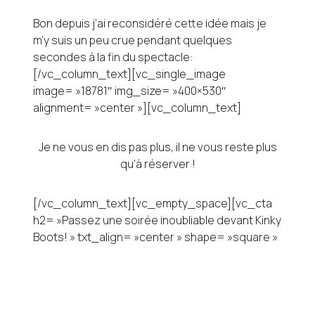
Bon depuis j’ai reconsidéré cette idée mais je
m’y suis un peu crue pendant quelques
secondes à la fin du spectacle:
[/vc_column_text][vc_single_image
image= »18781″ img_size= »400×530″
alignment= »center »][vc_column_text]
Je ne vous en dis pas plus, il ne vous reste plus
qu’à réserver !
[/vc_column_text][vc_empty_space][vc_cta
h2= »Passez une soirée inoubliable devant Kinky
Boots! » txt_align= »center » shape= »square »
style= »flat » color= »white »
add_button= »bottom » btn_title= »Je
réserve! » btn_shape= »square »
btn_align= »center »