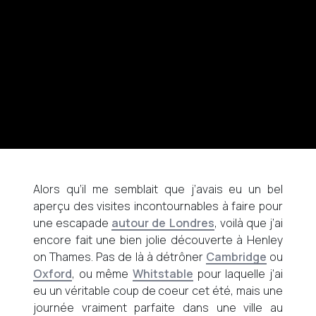
Alors qu’il me semblait que j’avais eu un bel
aperçu des visites incontournables à faire pour
une escapade
autour de Londres
, voilà que j’ai
encore fait une bien jolie découverte à Henley
on Thames. Pas de là à détrôner
Cambridge
ou
Oxford
, ou même
Whitstable
pour laquelle j’ai
eu un véritable coup de coeur cet été, mais une
journée vraiment parfaite dans une ville au