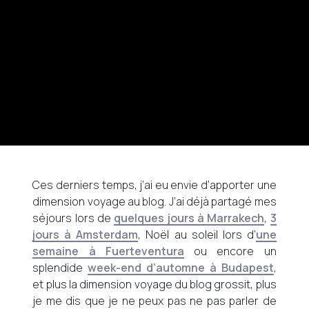
Ces derniers temps, j’ai eu envie d’apporter une
dimension voyage au blog. J’ai déjà partagé mes
séjours lors de
quelques jours à Marrakech
,
3
jours à Amsterdam
, Noël au soleil lors d’
une
semaine à Fuerteventura
ou encore un
splendide
week-end d’automne à Budapest
,
et plus la dimension voyage du blog grossit, plus
je me dis que je ne peux pas ne pas parler de