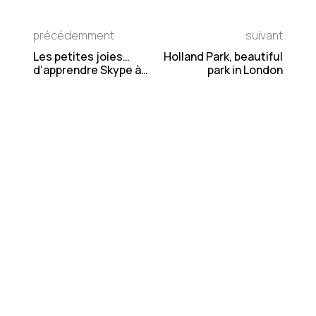
précédemment
suivant
Les petites joies…
Holland Park, beautiful
d’apprendre Skype à
park in London
ses parents
Qu'en pensez-vous ?
Votre adresse e-mail ne sera pas publiée.
Les
champs obligatoires sont indiqués avec
*