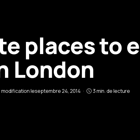
te places to 
n London
 modification le
septembre 24, 2014
3 min. de lecture