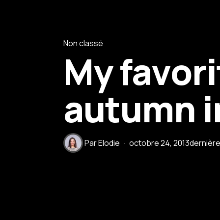
Non classé
My favori
autumn i
Par
Elodie
octobre 24, 2013
dernière