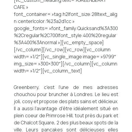
[vc_custom_heading text= »GREENBERRY
CAFE »
font_container= »tag:h2|font_size:28|text_alig
n:center|color:%23a2d1cc »
google_fonts= »font_family:Quicksand%3A300
%2Cregular%2C700|font_style:400%20regular
%3A400%3Anormal »][vc_empty_space]
[/vc_column][/vc_row][vc_row][vc_column
width= »1/2″][vc_single_image image= »9799″
img_size= »300×300″][/vc_column][vc_column
width= »1/2″][vc_column_text]
Greenberry, c’est l’une de mes adresses
chouchou pour bruncher à Londres. Le lieu est
joli, cosy et propose des plats sains et délicieux.
Il a aussi l’avantage d’être idéalement situé en
plein coeur de Primrose Hill, tout près du park et
de Chalcot Square, 2 des plus beaux spots de la
ville. Leurs pancakes sont délicieuses elles