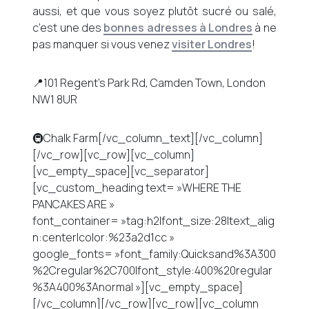
aussi, et que vous soyez plutôt sucré ou salé,
c’est une des
bonnes adresses à Londres
à ne
pas manquer si vous venez
visiter Londres
!
📍101 Regent’s Park Rd, Camden Town, London
NW1 8UR
🚇Chalk Farm[/vc_column_text][/vc_column]
[/vc_row][vc_row][vc_column]
[vc_empty_space][vc_separator]
[vc_custom_heading text= »WHERE THE
PANCAKES ARE »
font_container= »tag:h2|font_size:28|text_alig
n:center|color:%23a2d1cc »
google_fonts= »font_family:Quicksand%3A300
%2Cregular%2C700|font_style:400%20regular
%3A400%3Anormal »][vc_empty_space]
[/vc_column][/vc_row][vc_row][vc_column