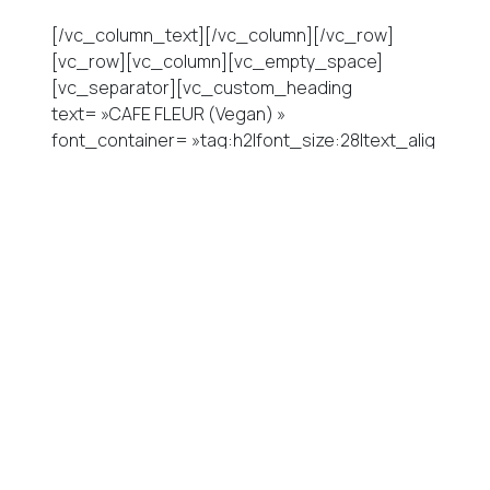
[/vc_column_text][/vc_column][/vc_row]
[vc_row][vc_column][vc_empty_space]
[vc_separator][vc_custom_heading
text= »CAFE FLEUR (Vegan) »
font_container= »tag:h2|font_size:28|text_alig
n:center|color:%23a2d1cc »
google_fonts= »font_family:Quicksand%3A300
%2Cregular%2C700|font_style:400%20regular
%3A400%3Anormal »][vc_empty_space]
[/vc_column][/vc_row][vc_row][vc_column
width= »1/2″][vc_single_image
image= »25259″ img_size= »300×300″]
[/vc_column][vc_column width= »1/2″]
[vc_column_text]
Celle-ci, c’est l’adresse locale qui est
intéressante principalement si vous vives ou
logez dans le Sud Ouest, ou si vous avez envie
de découvrir une vraie ambiance locale sans