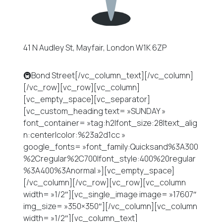
41 N Audley St, Mayfair, London W1K 6ZP
🚇Bond Street[/vc_column_text][/vc_column]
[/vc_row][vc_row][vc_column]
[vc_empty_space][vc_separator]
[vc_custom_heading text= »SUNDAY »
font_container= »tag:h2|font_size:28|text_alig
n:center|color:%23a2d1cc »
google_fonts= »font_family:Quicksand%3A300
%2Cregular%2C700|font_style:400%20regular
%3A400%3Anormal »][vc_empty_space]
[/vc_column][/vc_row][vc_row][vc_column
width= »1/2″][vc_single_image image= »17607″
img_size= »350×350″][/vc_column][vc_column
width= »1/2″][vc_column_text]