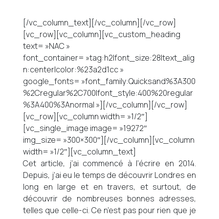
[/vc_column_text][/vc_column][/vc_row]
[vc_row][vc_column][vc_custom_heading
text= »NAC »
font_container= »tag:h2|font_size:28|text_alig
n:center|color:%23a2d1cc »
google_fonts= »font_family:Quicksand%3A300
%2Cregular%2C700|font_style:400%20regular
%3A400%3Anormal »][/vc_column][/vc_row]
[vc_row][vc_column width= »1/2″]
[vc_single_image image= »19272″
img_size= »300×300″][/vc_column][vc_column
width= »1/2″][vc_column_text]
Cet article, j’ai commencé à l’écrire en 2014.
Depuis, j’ai eu le temps de découvrir Londres en
long en large et en travers, et surtout, de
découvrir de nombreuses bonnes adresses,
telles que celle-ci. Ce n’est pas pour rien que je