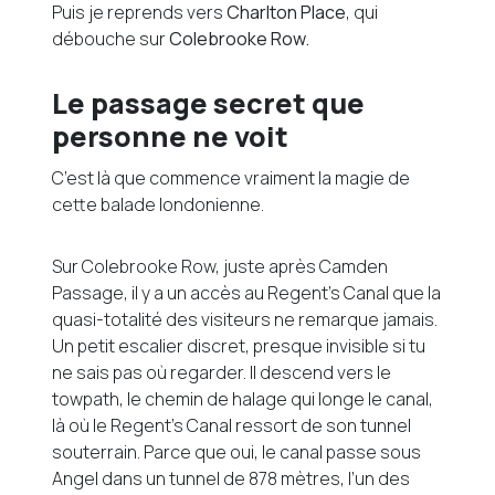
Puis je reprends vers
Charlton Place
, qui
débouche sur
Colebrooke Row.
Le passage secret que
personne ne voit
C’est là que commence vraiment la magie de
cette balade londonienne.
Sur Colebrooke Row, juste après Camden
Passage, il y a un accès au Regent’s Canal que la
quasi-totalité des visiteurs ne remarque jamais.
Un petit escalier discret, presque invisible si tu
ne sais pas où regarder. Il descend vers le
towpath, le chemin de halage qui longe le canal,
là où le Regent’s Canal ressort de son tunnel
souterrain. Parce que oui, le canal passe sous
Angel dans un tunnel de 878 mètres, l’un des