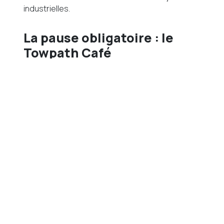
industrielles.
La pause obligatoire : le
Towpath Café
Si tu ne devais retenir qu’un endroit sur ce
trajet, ce serait le
Towpath Café
. C’est un café
que j’adore depuis des années, qui donne
directement sur le canal, avec une terrasse
parfaitement orientée, au calme complet. Les
plats sont faits maison, créatifs sans être
prétentieux, et le brunch mérite vraiment le
détour.
Je le recommande à chaque fois qu’on me
demande une bonne adresse dans ce coin.
C’est exactement le genre d’endroit qu’on
n’aurait pas inventé si on avait voulu faire