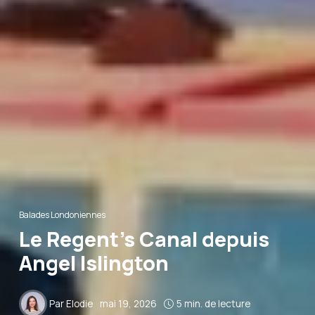
Balades Londoniennes
Le Regent’s Canal depuis
Angel Islington
Par
Elodie
mai 19, 2026
5 min. de lecture