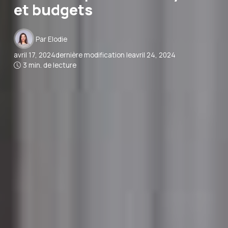
et budgets
Par
Elodie
avril 17, 2024
dernière modification le
avril 24, 2024
3 min. de lecture