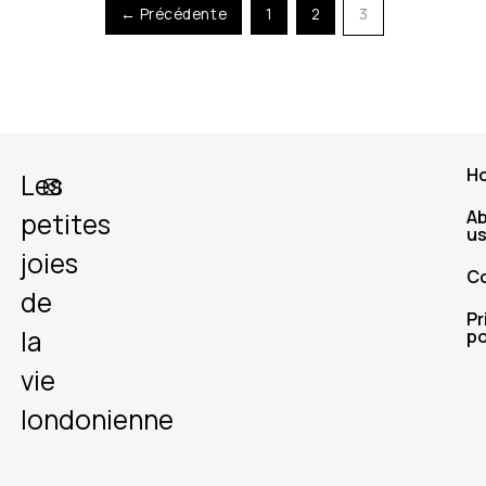
← Précédente
1
2
3
H
Les
A
petites
u
joies
C
de
Pr
la
po
vie
londonienne