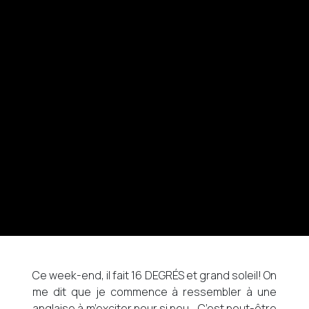
Ce week-end, il fait 16 DEGRÉS et grand soleil! On
me dit que je commence à ressembler à une
anglaise à m’exciter pour si peu… C’est peut-être