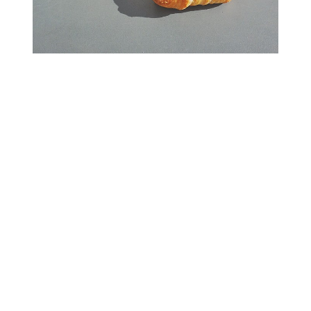
Les premiers bourgeons
sont là, et c’est
surement le signe le
plus mignon de tous