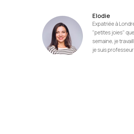
Elodie
Expatriée à Londre
"petites joies" que
semaine, je travail
je suis professeur
toujours autant de
Dynamique, yin et
Articles par Elodie