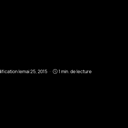
fication le
mai 25, 2015
1 min. de lecture