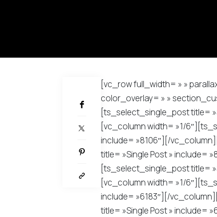
[vc_row full_width= » » parall
PARTAGER
color_overlay= » » section_cu
[ts_select_single_post title= 
[vc_column width= »1/6″][ts_se
include= »8106″][/vc_column]
title= »Single Post » include=
[ts_select_single_post title= 
[vc_column width= »1/6″][ts_se
include= »6183″][/vc_column]
title= »Single Post » include=