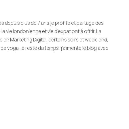
s depuis plus de 7 ans je profite et partage des
 la vie londonienne et vie d'expat ont à offrir. La
le en Marketing Digital, certains soirs et week-end,
 de yoga, le reste du temps, j'alimente le blog avec
 plaisir. Ce blog est à l'image de ce rythme:
 yang, féminin et Londonien.
suivant