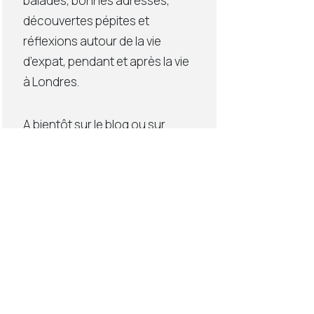
balades, bonnes adresses,
découvertes pépites et
réflexions autour de la vie
d’expat, pendant et après la vie
à Londres.
A bientôt sur le blog ou sur
Instagram (lien ci-dessous),
Elodie
Popular Posts