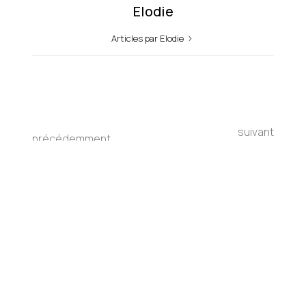
Elodie
Articles par Elodie
suivant
précédemment
10 Steps to a Healthier
3 ans
Lifestyle: A Beginner’s
Guide
Qu'en pensez-vous ?
Votre adresse e-mail ne sera pas publiée.
Les
champs obligatoires sont indiqués avec
*