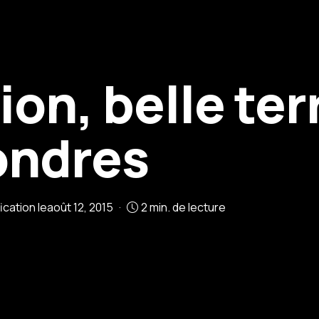
on, belle ter
ondres
ication le
août 12, 2015
2 min. de lecture