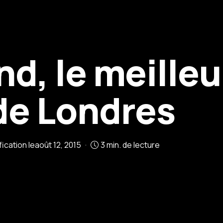
nd, le meille
de Londres
ication le
août 12, 2015
3 min. de lecture