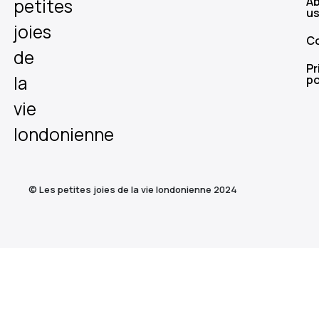
A
petites
u
joies
C
de
Pr
la
po
vie
londonienne
© Les petites joies de la vie londonienne 2024