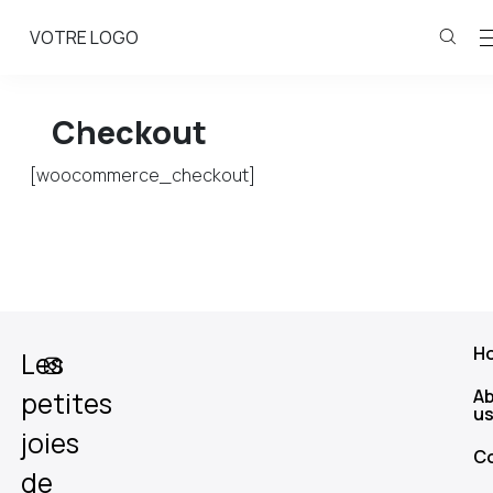
VOTRE LOGO
Checkout
[woocommerce_checkout]
H
Les
A
petites
u
joies
C
de