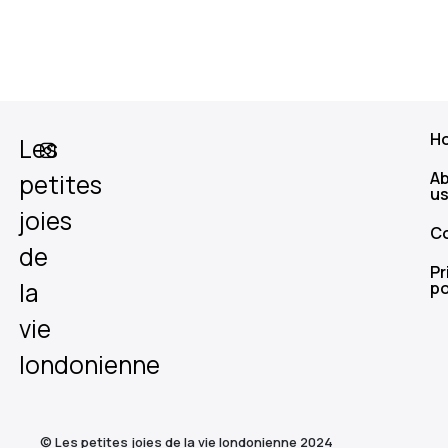
H
Les
A
petites
u
joies
C
de
Pr
la
po
vie
londonienne
© Les petites joies de la vie londonienne 2024