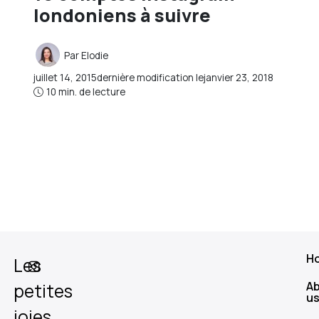
londoniens à suivre
Par
Elodie
juillet 14, 2015
dernière modification le
janvier 23, 2018
10 min. de lecture
H
Les
A
petites
u
joies