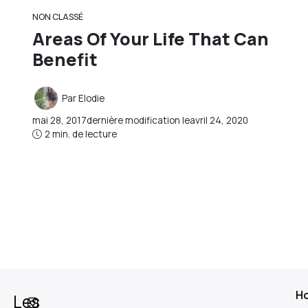
NON CLASSÉ
Areas Of Your Life That Can
Benefit
Par
Elodie
mai 28, 2017
dernière modification le
avril 24, 2020
2 min. de lecture
H
Les