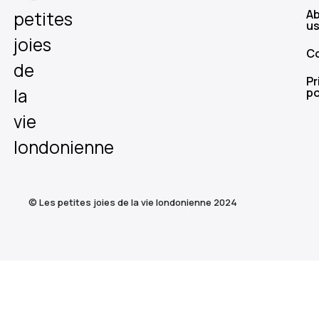
A
petites
u
joies
C
de
Pr
la
po
vie
londonienne
© Les petites joies de la vie londonienne 2024