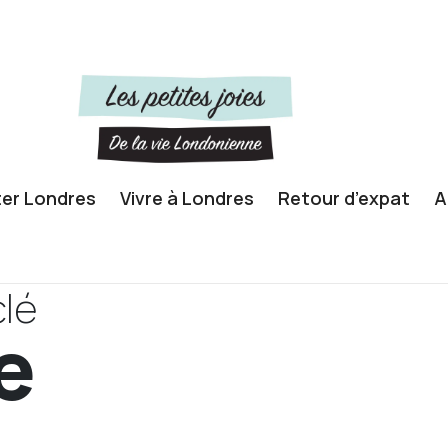
ter Londres
Vivre à Londres
Retour d’expat
A
lé
e