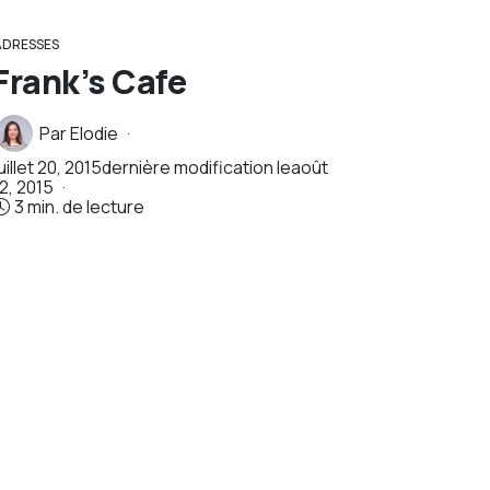
ADRESSES
Frank’s Cafe
Par
Elodie
uillet 20, 2015
dernière modification le
août
12, 2015
3 min. de lecture