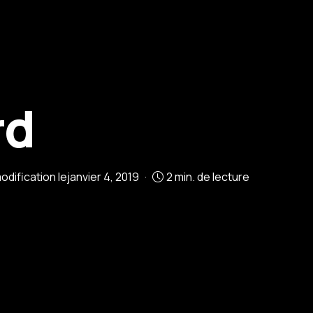
rd
odification le
janvier 4, 2019
2 min. de lecture