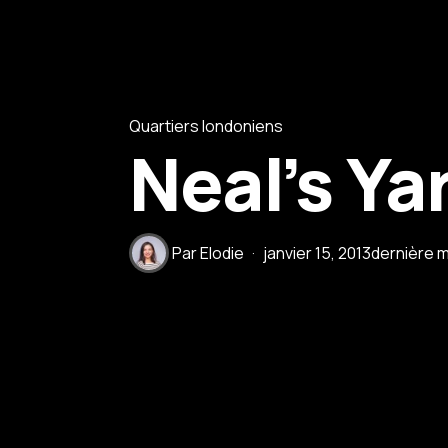
Quartiers londoniens
Neal’s Ya
Par
Elodie
janvier 15, 2013
dernière m