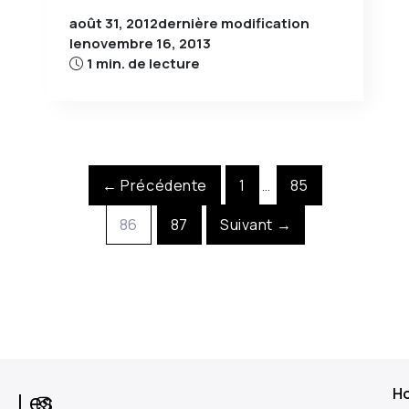
août 31, 2012
dernière modification
le
novembre 16, 2013
1 min. de lecture
← Précédente
1
85
…
86
87
Suivant →
H
Les