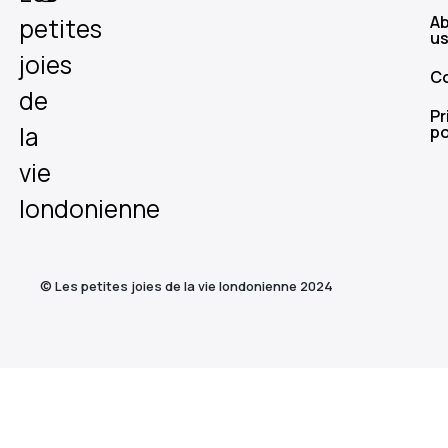
A
petites
u
joies
C
de
Pr
la
po
vie
londonienne
© Les petites joies de la vie londonienne 2024