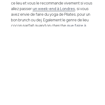
ce lieu et vous le recommande vivement si vous
allez passer
un week-end à Londres
, si vous
avez envie de faire du yoga de Pilates, pour un
bon brunch ou dej. Egalement le genre de lieu
cocon parfait quand on cherche
que faire à
Londres quand il pleut
…
32 Abbeville Rd, London SW4 9NG
Métro: Clapham South ou Clapham Common
Share
Tweet