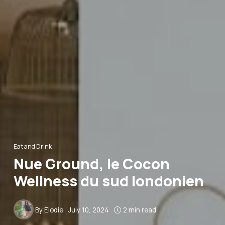
Eat and Drink
Nue Ground, le Cocon
Wellness du sud londonien
By
Elodie
July 10, 2024
2 min read