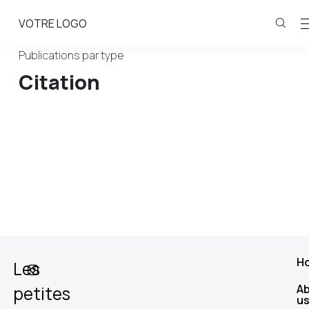
VOTRE LOGO
Publications par type
Citation
H
Les
A
petites
u