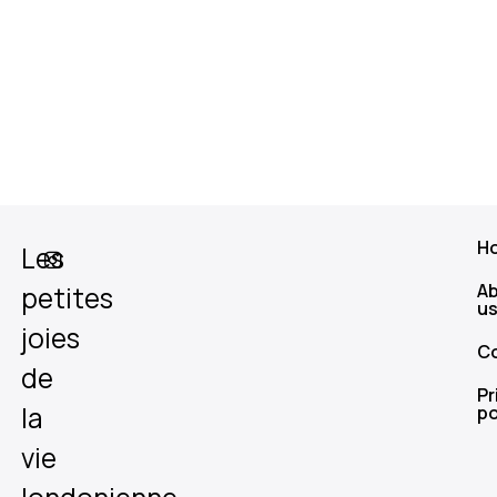
H
Les
A
petites
u
joies
C
de
Pr
la
po
vie