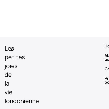
H
Les
A
petites
u
joies
C
de
Pr
la
po
vie
londonienne