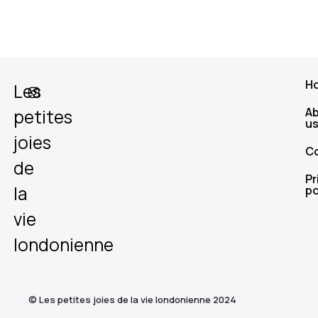
H
Les
A
petites
u
joies
C
de
Pr
la
po
vie
londonienne
© Les petites joies de la vie londonienne 2024