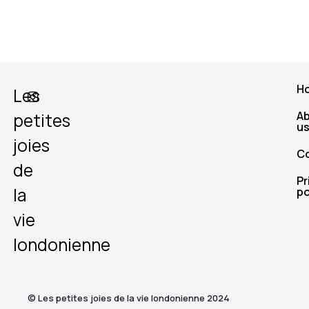
H
Les
A
petites
u
joies
C
de
Pr
la
po
vie
londonienne
© Les petites joies de la vie londonienne 2024