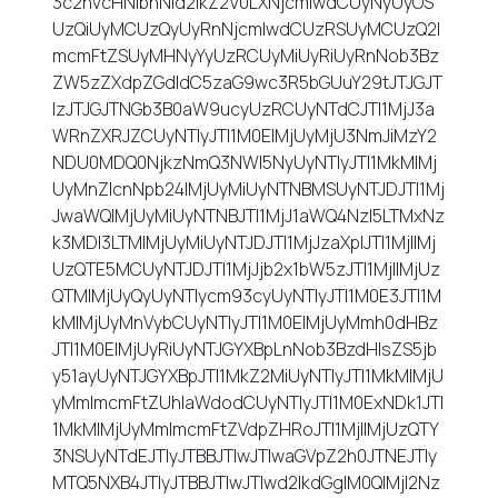
3c2hvcHNlbnNld2lkZ2V0LXNjcmlwdCUyNyUyOS
UzQiUyMCUzQyUyRnNjcmlwdCUzRSUyMCUzQ2l
mcmFtZSUyMHNyYyUzRCUyMiUyRiUyRnNob3Bz
ZW5zZXdpZGdldC5zaG9wc3R5bGUuY29tJTJGJT
IzJTJGJTNGb3B0aW9ucyUzRCUyNTdCJTI1MjJ3a
WRnZXRJZCUyNTIyJTI1M0ElMjUyMjU3NmJiMzY2
NDU0MDQ0NjkzNmQ3NWI5NyUyNTIyJTI1MkMlMj
UyMnZlcnNpb24lMjUyMiUyNTNBMSUyNTJDJTI1Mj
JwaWQlMjUyMiUyNTNBJTI1MjJ1aWQ4NzI5LTMxNz
k3MDI3LTMlMjUyMiUyNTJDJTI1MjJzaXplJTI1MjIlMj
UzQTE5MCUyNTJDJTI1MjJjb2x1bW5zJTI1MjIlMjUz
QTMlMjUyQyUyNTIycm93cyUyNTIyJTI1M0E3JTI1M
kMlMjUyMnVybCUyNTIyJTI1M0ElMjUyMmh0dHBz
JTI1M0ElMjUyRiUyNTJGYXBpLnNob3BzdHlsZS5jb
y51ayUyNTJGYXBpJTI1MkZ2MiUyNTIyJTI1MkMlMjU
yMmlmcmFtZUhlaWdodCUyNTIyJTI1M0ExNDk1JTI
1MkMlMjUyMmlmcmFtZVdpZHRoJTI1MjIlMjUzQTY
3NSUyNTdEJTIyJTBBJTIwJTIwaGVpZ2h0JTNEJTIy
MTQ5NXB4JTIyJTBBJTIwJTIwd2lkdGglM0QlMjI2Nz