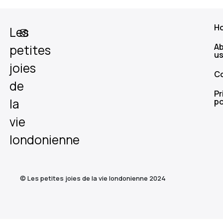
H
Les
A
petites
u
joies
C
de
Pr
la
po
vie
londonienne
© Les petites joies de la vie londonienne 2024