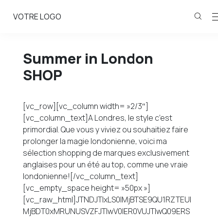
VOTRE LOGO
Summer in London
SHOP
[vc_row][vc_column width= »2/3″]
[vc_column_text]A Londres, le style c’est
primordial. Que vous y viviez ou souhaitiez faire
prolonger la magie londonienne, voici ma
sélection shopping de marques exclusivement
anglaises pour un été au top, comme une vraie
londonienne![/vc_column_text]
[vc_empty_space height= »50px »]
[vc_raw_html]JTNDJTIxLS0lMjBTSE9QU1RZTEUl
MjBDT0xMRUNUSVZFJTIwV0lER0VUJTIwQ09ERS