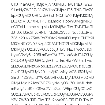
UlkJTI4aWQlMjklMjklMjAlN0IlMjBlJTIwJTNEJTIwZG
9jLmNyZWF0ZUVsZW1lbnQlMjhzJTI5JTNCJTIwZS
5pZCUyMCUzRCUyMGlkJTNCJTIwY2IlMjAlM0QlMj
BuZXclMjBEYXRlJTI4JTI5LmdldFRpbWUlMjglMjku
dG9TdHJpbmclMjglMjklM0IlMjBwJTIwJTNEJTIwJTI
3JTJGJTJGc2hvcHNlbnNld2lkZ2V0LnNob3BzdHls
ZS5jb20lMkZ3aWRnZXQtc2NyaXB0LmpzJTNGY2Il
M0QxNDY2NjY3Nzg5ODA1JTNGY2IlM0QlMjclMjAl
MkIlMjBjYiUzQiUyMGUuc3JjJTIwJTNEJTIwcCUzQi
UyMGRvYy5ib2R5LmFwcGVuZENoaWxkJTI4ZSUy
OSUzQiUyMCU3RCUyMGlmJTI4dHlwZW9mJTIwd
2luZG93LnNzX3Nob3BzZW5zZSUyMCUzRCUzR
CUzRCUyMCUyN29iamVjdCUyNyUyOSU3QiUyM
GlmJTI4ZG9jLnJlYWR5U3RhdGUlMjAlM0QlM0QlM0
QlMjAlMjdjb21wbGV0ZSUyNyUyOSU3QiUyMHdpb
mRvdy5zc19zaG9wc2Vuc2UuaW5pdCUyOCUyO
SUzQiUyMCU3RCUyMCU3RCUyMCU3RCUyOGRv
Y3VtZW50JTJDJTIwJTI3c2NyaXB0JTI3JTJDJTIwJTI