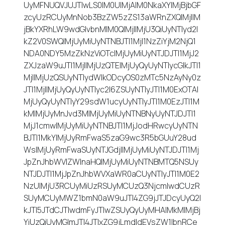
UyMFNUQVJUJTIwLS0lM0UlMjAlM0NkaXYlMjBjbGF
zcyUzRCUyMnNob3BzZW5zZS13aWRnZXQlMjIlM
jBkYXRhLW9wdGlvbnMlM0QlMjIlMjU3QiUyNTIyd2l
kZ2V0SWQlMjUyMiUyNTNBJTI1MjI1NzZiYjM2NjQ1
NDA0NDY5MzZkNzViOTclMjUyMiUyNTJDJTI1MjJ2
ZXJzaW9uJTI1MjIlMjUzQTElMjUyQyUyNTIycGlkJTI1
MjIlMjUzQSUyNTIydWlkODcyOS0zMTc5NzAyNy0z
JTI1MjIlMjUyQyUyNTIyc2l6ZSUyNTIyJTI1M0ExOTAl
MjUyQyUyNTIyY29sdW1ucyUyNTIyJTI1M0EzJTI1M
kMlMjUyMnJvd3MlMjUyMiUyNTNBNyUyNTJDJTI1
MjJ1cmwlMjUyMiUyNTNBJTI1MjJodHRwcyUyNTN
BJTI1MkYlMjUyRmFwaS5zaG9wc3R5bGUuY28ud
WslMjUyRmFwaSUyNTJGdjIlMjUyMiUyNTJDJTI1Mj
JpZnJhbWVIZWlnaHQlMjUyMiUyNTNBMTQ5NSUy
NTJDJTI1MjJpZnJhbWVXaWR0aCUyNTIyJTI1M0E2
NzUlMjU3RCUyMiUzRSUyMCUzQ3NjcmlwdCUzR
SUyMCUyMWZ1bmN0aW9uJTI4ZG9jJTJDcyUyQ2l
kJTI5JTdCJTIwdmFyJTIwZSUyQyUyMHAlMkMlMjBj
YiUzQiUyMGlmJTI4JTIxZG9jLmdldEVsZW1lbnRCe