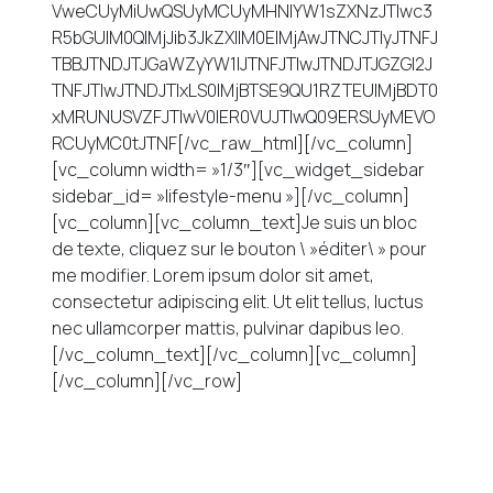
VweCUyMiUwQSUyMCUyMHNlYW1sZXNzJTIwc3
R5bGUlM0QlMjJib3JkZXIlM0ElMjAwJTNCJTIyJTNFJ
TBBJTNDJTJGaWZyYW1lJTNFJTIwJTNDJTJGZGl2J
TNFJTIwJTNDJTIxLS0lMjBTSE9QU1RZTEUlMjBDT0
xMRUNUSVZFJTIwV0lER0VUJTIwQ09ERSUyMEVO
RCUyMC0tJTNF[/vc_raw_html][/vc_column]
[vc_column width= »1/3″][vc_widget_sidebar
sidebar_id= »lifestyle-menu »][/vc_column]
[vc_column][vc_column_text]Je suis un bloc
de texte, cliquez sur le bouton \ »éditer\ » pour
me modifier. Lorem ipsum dolor sit amet,
consectetur adipiscing elit. Ut elit tellus, luctus
nec ullamcorper mattis, pulvinar dapibus leo.
[/vc_column_text][/vc_column][vc_column]
[/vc_column][/vc_row]